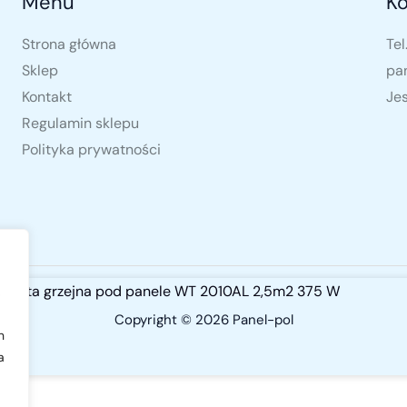
Menu
Ko
Strona główna
Tel
Sklep
pa
Kontakt
Jes
Regulamin sklepu
Polityka prywatności
Mata grzejna pod panele WT 2010AL 2,5m2 375 W
,
Copyright © 2026 Panel-pol
h
a