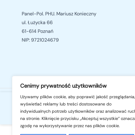
Panel-Pol. PHU. Mariusz Konieczny
ul. Łużycka 66
61-614 Poznań
NIP: 9721024679
Cenimy prywatność użytkowników
ilość
Używamy plików cookie, aby poprawić jakość przeglądania
wyświetlać reklamy lub treści dostosowane do
Mata
360,00
zł
indywidualnych potrzeb użytkowników oraz analizować ruc
grzejna
-
+
DODAJ DO KOSZYKA
na stronie. Kliknięcie przycisku „Akceptuj wszystkie” oznacz
pod
zgodę na wykorzystywanie przez nas plików cookie.
panele